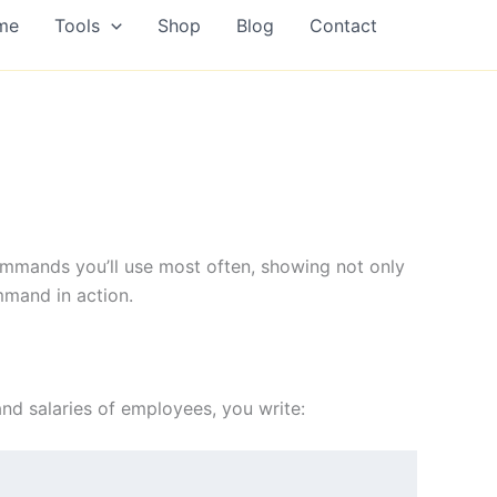
me
Tools
Shop
Blog
Contact
commands you’ll use most often, showing not only
mand in action.
and salaries of employees, you write: