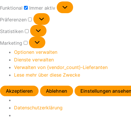
Funktional
Funktional
Immer aktiv
Präferenzen
Präferenzen
Statistiken
Statistiken
Marketing
Marketing
Optionen verwalten
Dienste verwalten
Verwalten von {vendor_count}-Lieferanten
Lese mehr über diese Zwecke
Akzeptieren
Ablehnen
Einstellungen ansehe
Datenschutzerklärung
Zum